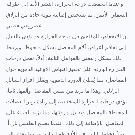
وعندما انخفضت درجة الحرارة، انتشر الألم إلى طرفه
السفلي الأيمن. تم تشخيص إصابته بنوبة حادة من انزلاق
غضروفي قطني.
إن الانخفاض المفاجئ في درجة الحرارة قد يؤدي بالفعل
إلى تفاقم أعراض آلام المفاصل بشكل ملحوظ، ويرتبط
ذلك بشكل رئيسي بالعوامل التالية: أولاً، تعمل درجات
الحرارة الباردة على تحفيز انقباض الأوعية الدموية حول
المفاصل، مما يُبطئ الدورة الدموية ويقلل إفراز السائل
الزلالي. وهذا ما يزيد من تيبس المفاصل وألمها. ثانياً،
تؤدي درجات الحرارة المنخفضة إلى زيادة توتر العضلات
المحيطة بالمفاصل وتقليل مرونتها، مما يزيد العبء على
المفاصل. بالإضافة إلى ذلك، عندما يصبح الطقس بارداً،
يقلّ نشاط الناس في الأنشطة الخارجية، مما يؤدي إلى